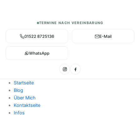
Zum
Warenkorb
Inhalt
Gesamt:
springen
TERMINE NACH VEREINBARUNG
01522 8725136
E-Mail
WhatsApp
Startseite
Blog
Über Mich
Kontaktseite
Infos